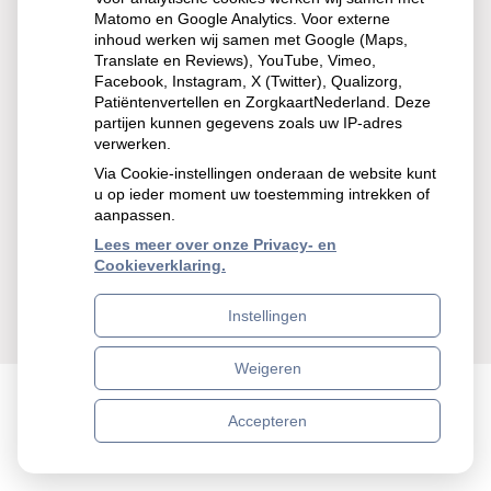
Matomo en Google Analytics. Voor externe
inhoud werken wij samen met Google (Maps,
Translate en Reviews), YouTube, Vimeo,
Facebook, Instagram, X (Twitter), Qualizorg,
Patiëntenvertellen en ZorgkaartNederland. Deze
Hoofdmenu
partijen kunnen gegevens zoals uw IP-adres
U bevindt zich hier:
verwerken.
Home
Zorgprogramma’s
Via Cookie-instellingen onderaan de website kunt
u op ieder moment uw toestemming intrekken of
COPD en Astma
aanpassen.
Lees meer over onze Privacy- en
Cookieverklaring.
COPD en Astma
Instellingen
Weigeren
Uw Zorg Online
|
Beheer
Accepteren
Privacy verklaring
|
Cookie-instellingen
|
Voorwaarden