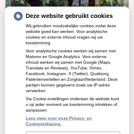
Deze website gebruikt cookies
Wij gebruiken noodzakelijke cookies zodat deze
Hoofdmenu
website goed kan werken. Voor analytische
U bevindt zich hier:
cookies en externe inhoud vragen wij uw
toestemming.
Home
Praktijkinformatie
Spoed
Voor analytische cookies werken wij samen met
Matomo en Google Analytics. Voor externe
inhoud werken wij samen met Google (Maps,
Spoed
Translate en Reviews), YouTube, Vimeo,
Facebook, Instagram, X (Twitter), Qualizorg,
Is er sprake van een spoedgeval, belt u dan 0598-
Patiëntenvertellen en ZorgkaartNederland. Deze
421271 optie 1
partijen kunnen gegevens zoals uw IP-adres
verwerken.
De huisartsen zullen hun werkzaamheden
Via Cookie-instellingen onderaan de website kunt
onderbreken en u zo snel mogelijk bezoeken.
u op ieder moment uw toestemming intrekken of
aanpassen.
Deze optie is uitsluitend bedoeld om te gebruiken bij
Lees meer over onze Privacy- en
Cookieverklaring.
spoed. Gebruikt u dit niet voor het maken van
afspraken of andere niet dringende zaken.