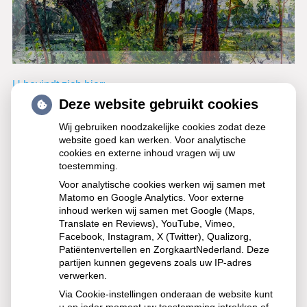
Hoofdmenu
U bevindt zich hier:
Deze website gebruikt cookies
Terug naar overzicht
Wij gebruiken noodzakelijke cookies zodat deze
website goed kan werken. Voor analytische
Schurft sinds corona geen
cookies en externe inhoud vragen wij uw
vergeten ziekte meer: aantal
toestemming.
uitbraken fors gestegen
Voor analytische cookies werken wij samen met
Matomo en Google Analytics. Voor externe
inhoud werken wij samen met Google (Maps,
Sinds corona neemt het aantal schurftuitbraken in
Translate en Reviews), YouTube, Vimeo,
Nederland sterk toe, niet alleen onder studenten maar ook
Facebook, Instagram, X (Twitter), Qualizorg,
bij kinderen en ouderen. Het Erasmus MC onderzoekt
Patiëntenvertellen en ZorgkaartNederland. Deze
oorzaken en nieuwe manieren om schurft sneller op te
partijen kunnen gegevens zoals uw IP-adres
verwerken.
sporen, zoals zelftests en betere diagnostiek, om verdere
verspreiding te voorkomen.
Via Cookie-instellingen onderaan de website kunt