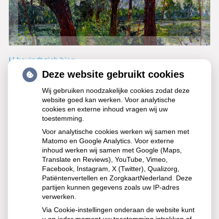
Hoofdmenu
U bevindt zich hier:
Deze website gebruikt cookies
Terug naar overzicht
Wij gebruiken noodzakelijke cookies zodat deze
website goed kan werken. Voor analytische
Spoedeisende hulp zag dit
cookies en externe inhoud vragen wij uw
weekend meer mensen met heup-
toestemming.
en polsbreuken binnenkomen
Voor analytische cookies werken wij samen met
Matomo en Google Analytics. Voor externe
inhoud werken wij samen met Google (Maps,
Door de gladheid was het afgelopen weekend extra druk
Translate en Reviews), YouTube, Vimeo,
op spoedeisende hulpen. Ziekenhuizen zagen vooral
Facebook, Instagram, X (Twitter), Qualizorg,
meer ouderen met heup- en polsbreuken na valpartijen.
Patiëntenvertellen en ZorgkaartNederland. Deze
Veel andere gewonden meldden zich bij
partijen kunnen gegevens zoals uw IP-adres
verwerken.
huisartsenposten. In grote delen van het land gold code
geel of oranje vanwege sneeuw en bevriezing.
Via Cookie-instellingen onderaan de website kunt