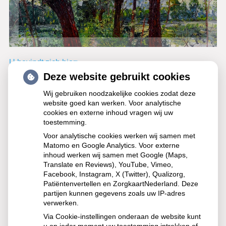
Hoofdmenu
U bevindt zich hier:
Deze website gebruikt cookies
Terug naar overzicht
Wij gebruiken noodzakelijke cookies zodat deze
website goed kan werken. Voor analytische
Steeds meer huisartsen,
cookies en externe inhoud vragen wij uw
tandartsen en fysio’s stellen boete
toestemming.
in voor ‘no-shows’
Voor analytische cookies werken wij samen met
Matomo en Google Analytics. Voor externe
inhoud werken wij samen met Google (Maps,
Steeds meer huisartsen, tandartsen en fysiotherapeuten
Translate en Reviews), YouTube, Vimeo,
rekenen een boete aan patiënten die niet op afspraken
Facebook, Instagram, X (Twitter), Qualizorg,
verschijnen. Het doel is bewustwording, geen straf. Vooral
Patiëntenvertellen en ZorgkaartNederland. Deze
gemiste afspraken bij de POH-GGZ zijn problematisch,
partijen kunnen gegevens zoals uw IP-adres
verwerken.
omdat ze langer duren en wachttijden verlengen.
Sommige praktijken hanteren hiervoor hogere boetes.
Via Cookie-instellingen onderaan de website kunt